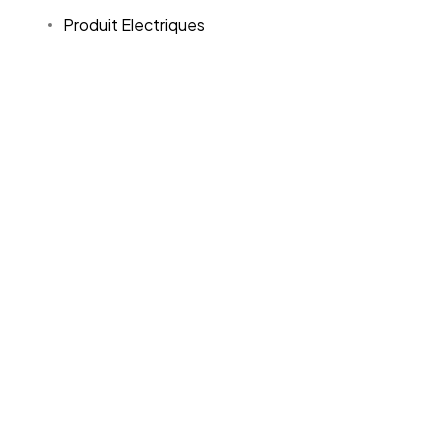
Produit Electriques
Mode
Bébé
Bijoux & Montres
Chaussures
Sneakers
Enfant
Femme
Homme
Sac
Sport
Training