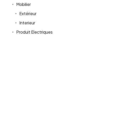
Mobilier
Extérieur
Interieur
Produit Electriques
Mode
Bébé
Bijoux & Montres
Chaussures
Sneakers
Enfant
Femme
Homme