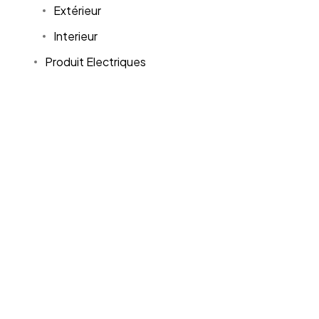
Extérieur
Interieur
Produit Electriques
Mode
Bébé
Bijoux & Montres
Chaussures
Sneakers
Enfant
Femme
Homme
Sac
Sport