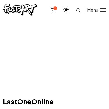
Menu
LastOneOnline