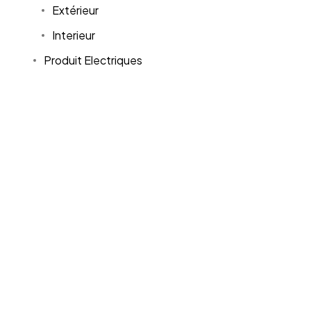
Extérieur
Interieur
Produit Electriques
Mode
Bébé
Bijoux & Montres
Chaussures
Sneakers
Enfant
Femme
Homme
Sac
Sport