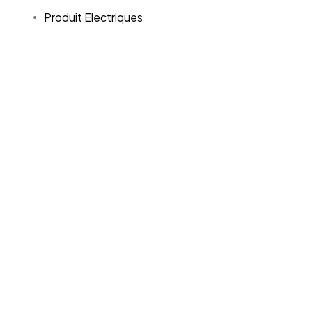
Produit Electriques
Mode
Bébé
Bijoux & Montres
Chaussures
Sneakers
Enfant
Femme
Homme
Sac
Sport
Training