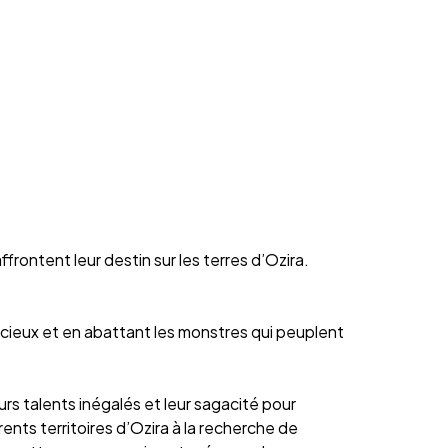
ntent leur destin sur les terres d’Ozira.
écieux et en abattant les monstres qui peuplent
urs talents inégalés et leur sagacité pour
rents territoires d’Ozira à la recherche de