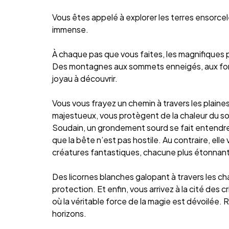
Vous êtes appelé à explorer les terres ensorce
immense.
À chaque pas que vous faites, les magnifiques
Des montagnes aux sommets enneigés, aux forêt
joyau à découvrir.
Vous vous frayez un chemin à travers les plaine
majestueux, vous protègent de la chaleur du sol
Soudain, un grondement sourd se fait entendre.
que la bête n’est pas hostile. Au contraire, el
créatures fantastiques, chacune plus étonnante
Des licornes blanches galopant à travers les ch
protection. Et enfin, vous arrivez à la cité des 
où la véritable force de la magie est dévoilée
horizons.