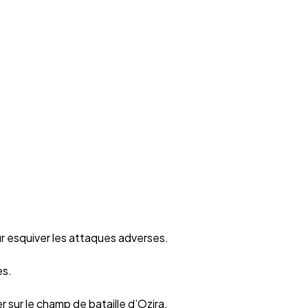
r esquiver les attaques adverses.
es.
 sur le champ de bataille d’Ozira.