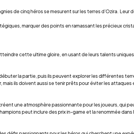
ies de cinq héros se mesurent sur les terres d’Ozira. Leur d
tratégiques, marquer des points en ramassant les précieux crist
teindre cette ultime gloire, en usant de leurs talents unique
buter la partie, puis ils peuvent explorer les différentes terr
mais ils doivent aussi se tenir prêts pour éviter les attaques 
 créent une atmosphère passionnante pour les joueurs, qui peu
champions peut inclure des prix in-game et la renommée dans 
es défis passionnants pour les héros qui cherchent une expér