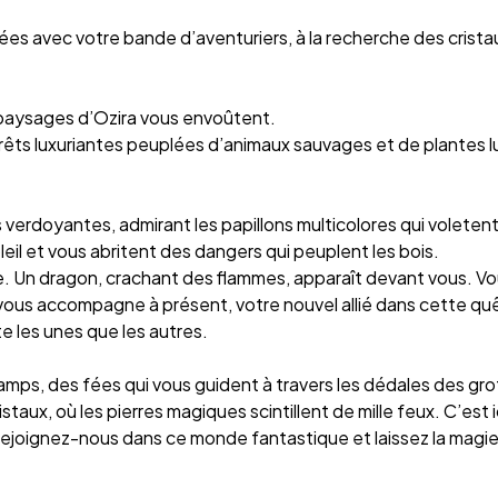
lées avec votre bande d’aventuriers, à la recherche des cris
 paysages d’Ozira vous envoûtent.
s luxuriantes peuplées d’animaux sauvages et de plantes lu
s verdoyantes, admirant les papillons multicolores qui voleten
eil et vous abritent des dangers qui peuplent les bois.
 Un dragon, crachant des flammes, apparaît devant vous. Vous
le vous accompagne à présent, votre nouvel allié dans cette qu
 les unes que les autres.
amps, des fées qui vous guident à travers les dédales des gro
cristaux, où les pierres magiques scintillent de mille feux. C’
. Rejoignez-nous dans ce monde fantastique et laissez la magi