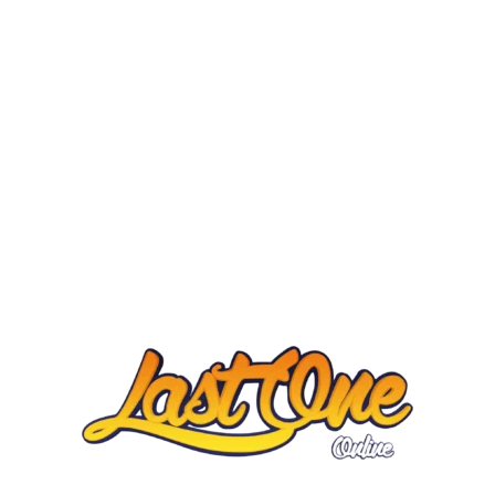
Home
Game
News
About Us