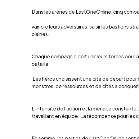
Dans les arènes de LastOneOnline, cinq compagn
vaincre leurs adversaires, saisir les bastions s
plaines.
Chaque compagnie doit unir leurs forces pour at
bataille.
Les héros choisissent une cité de départ pour dé
monstres, de ressources et de cités à conquérir, 
L’intensité de l’action et la menace constante
travaillant en équipe. La récompense pour les 
En somme, les parties de LastOneOnline sont d