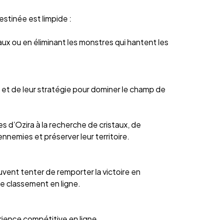
estinée est limpide :
aux ou en éliminant les monstres qui hantent les
s et de leur stratégie pour dominer le champ de
es d’Ozira à la recherche de cristaux, de
ennemies et préserver leur territoire.
vent tenter de remporter la victoire en
le classement en ligne.
ience compétitive en ligne.