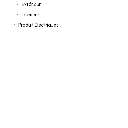
Extérieur
Interieur
Produit Electriques
Mode
Bébé
Bijoux & Montres
Chaussures
Sneakers
Enfant
Femme
Homme
Sac
Sport